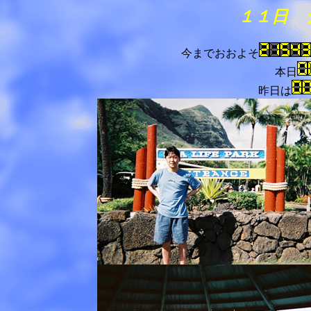
１１日 
今までおおよそ
本日
昨日は