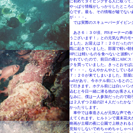
に初めてダイビングする人に取って
やっぱり情報がしっかりしたところ
心です。最も、その情報が嘘でない
が・・・。
では実際のスキューバーダイビン
あさ６：３０頃、PISオーナーの
うございます！」との元気な声のモ
ました。お迎えは７：２０だったの
既に起きていました。部屋で軽い朝食
HPには軽いものを食べないと波酔
かれていたので、前日の夜にABCス
クを買っていました。きっとおそば
ず・・・。なんやかんやとしている
７：２０が来てしまいました。部屋
callがあり、今ホテル前にいるとの
て行きます。ホテル前には白いバン
込むと今日一緒に潜る他のお客さん
なみに、僕は一人参加だったので助
は２人ずつ２組の計４人だったかな
かったりします。
車中では泰造さんが元気な声で色
えてくれます。ヒルトンで週末花火
映画が土曜の夜に公園で上映される
見知りしないでめちゃめちゃしゃべ