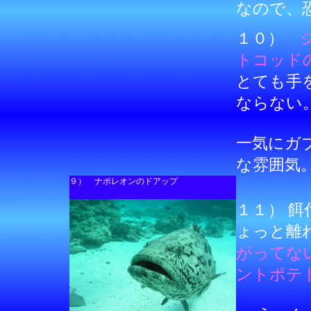
なので、
１０）
トコッド
とても手
ならない
一気にガ
な雰囲気
９） ナポレオンのドアップ
１１） 
ょっと離
がってな
ントポテ