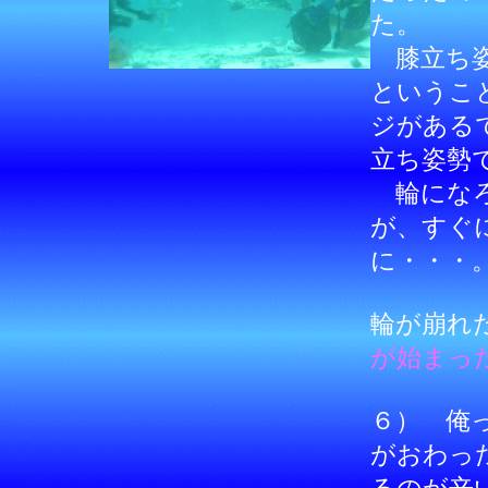
た。
膝立ち姿
というこ
ジがある
立ち姿勢
輪になろ
が、すぐ
に・・・
輪が崩れ
が始まっ
６） 俺
がおわっ