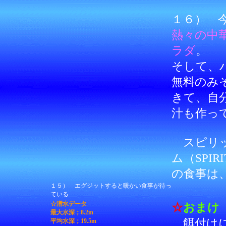
１６） 
熱々の中
ラダ
。
そして、
無料のみ
きて、自
汁も作っ
スピリッ
ム（SPIRI
の食事は
１５） エグジットすると暖かい食事が待っ
ている
☆潜水データ
☆
おまけ
最大水深；
8.2
m
餌付けに
平均水深；19.5m