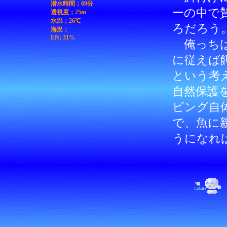
潜水時間；69分
ーの中で
透視度；25m
水温；26℃
ろだろう
海況；
EN; 31%
俺っちは
に従えば
という考
自然保護
ビング自
で、魚に
うになれ