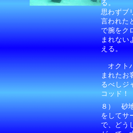
る。
思わずブ
言われた
で腕をク
まれない
える。
オクトパ
まれたお
るべしジ
コッド！
８） 砂
をしてサ
で、どう