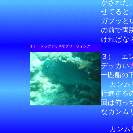
かされた
せてると
ガブッと
の前で両
ければな
１） トップデッキでブリーフィング
３） エ
デッカい
一匹船の
カンムリ
行進する
回は俺っ
なカンム
カンムリ