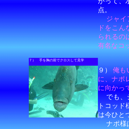
がって、
点。
ジャイ
ドをこん
られるの
有名なコ
７） 手を胸の前でクロスして見学
９）
俺も
に、ナポ
に向かっ
でも、ジ
トコッド
は今ひと
ナポ様は