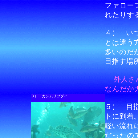
ファロー
れたりす
４） い
とは違う
多いのだ
目指す場
外人さ
なんだか
３） カンムリブダイ
５） 目
トに到着
軽い流れ
だったの