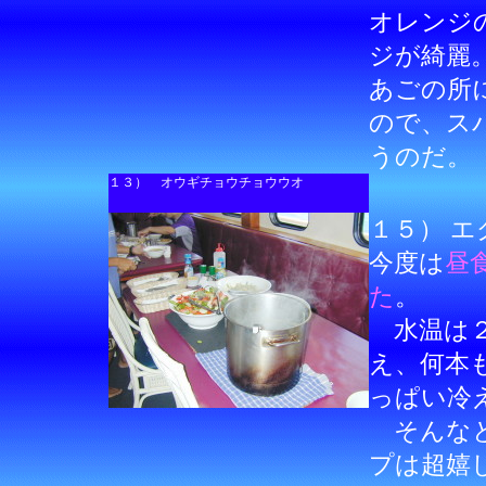
オレンジ
ジが綺麗
あごの所
ので、ス
うのだ。
１３） オウギチョウチョウウオ
１５） 
今度は
昼
た
。
水温は２
え、何本
っぱい冷
そんなと
プは超嬉