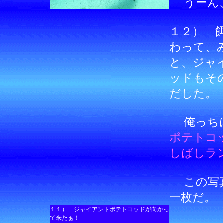
うーん、(
１２） 
わって、
と、ジャ
ッドもそ
だした。
俺っち
ポテトコ
しばしラ
この写真
一枚だ。
１１） ジャイアントポテトコッドが向かっ
て来たぁ！