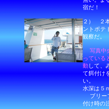
宿だ！
２） ２
ントポテ
観察だ。
写真中
っている
動
して、
て餌付け
い。
水深は５
ブリーフ
付け時の