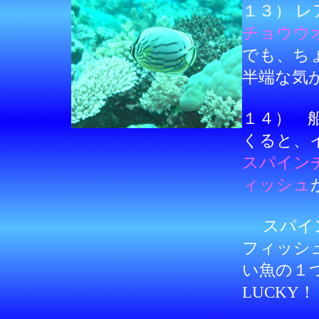
１３） レ
チョウウ
でも、ち
半端な気
１４） 
くると、
スパイン
ィッシュ
スパイン
フィッシ
い魚の１
LUCKY！