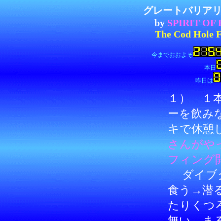
グレートバリア
by
SPIRIT OF
The Cod Hole
今までおおよそ
本日
昨日は
１） １
ーを飲み
キで休憩
さんがや
フィング
ダイブク
食う→潜
たりくつ
無い。ま