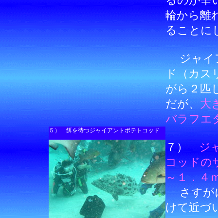
るのが辛
輪から離
ることに
ジャイア
ド（カス
がら２匹
だが、
大
バラフエ
５） 餌を待つジャイアントポテトコッド
７）
ジ
コッドの
～１．４
さすがに
けて近づ