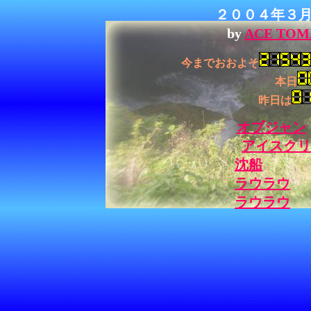
２００４年３
by
ACE TO
今までおおよそ
本日
昨日は
オブジャン
アイスクリ
沈船
ラウラウ
ラウラウ