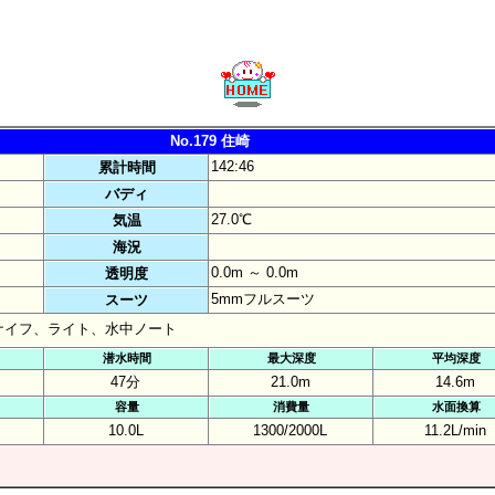
No.179 住崎
142:46
累計時間
バディ
27.0℃
気温
海況
0.0m ～ 0.0m
透明度
5mmフルスーツ
スーツ
ナイフ、ライト、水中ノート
潜水時間
最大深度
平均深度
47分
21.0m
14.6m
容量
消費量
水面換算
10.0L
1300/2000L
11.2L/min