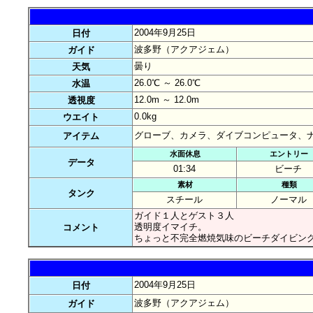
2004年9月25日
日付
波多野（アクアジェム）
ガイド
曇り
天気
26.0℃ ～ 26.0℃
水温
12.0m ～ 12.0m
透視度
0.0kg
ウエイト
グローブ、カメラ、ダイブコンピュータ、
アイテム
水面休息
エントリー
データ
01:34
ビーチ
素材
種類
タンク
スチール
ノーマル
ガイド１人とゲスト３人
透明度イマイチ。
コメント
ちょっと不完全燃焼気味のビーチダイビン
2004年9月25日
日付
波多野（アクアジェム）
ガイド