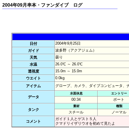
2004年09月串本・ファンダイブ ログ
2004年9月25日
日付
波多野（アクアジェム）
ガイド
曇り
天気
26.0℃ ～ 26.0℃
水温
15.0m ～ 15.0m
透視度
0.0kg
ウエイト
グローブ、カメラ、ダイブコンピュータ、
アイテム
水面休息
エントリー
データ
00:34
ボート
素材
種類
タンク
スチール
ノーマル
ガイド１人とゲスト５人
コメント
クマドリイザリウオを初めて見たよ