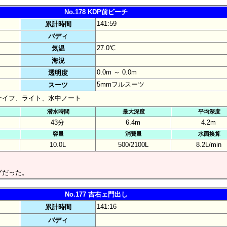
No.178 KDP前ビーチ
141:59
累計時間
バディ
27.0℃
気温
海況
0.0m ～ 0.0m
透明度
5mmフルスーツ
スーツ
ナイフ、ライト、水中ノート
潜水時間
最大深度
平均深度
43分
6.4m
4.2m
容量
消費量
水面換算
10.0L
500/2100L
8.2L/min
グだった。
No.177 吉右ェ門出し
141:16
累計時間
バディ