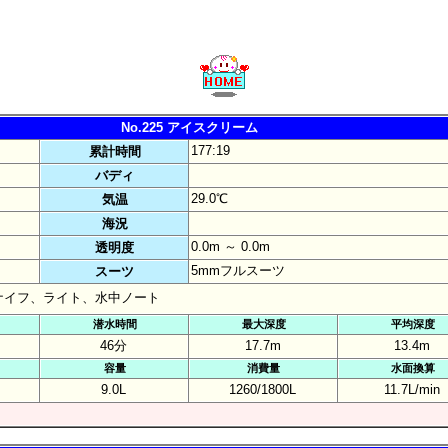
No.225 アイスクリーム
177:19
累計時間
バディ
29.0℃
気温
海況
0.0m ～ 0.0m
透明度
5mmフルスーツ
スーツ
ナイフ、ライト、水中ノート
潜水時間
最大深度
平均深度
46分
17.7m
13.4m
容量
消費量
水面換算
9.0L
1260/1800L
11.7L/min