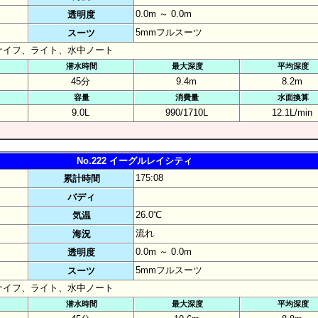
0.0m ～ 0.0m
透明度
5mmフルスーツ
スーツ
ナイフ、ライト、水中ノート
潜水時間
最大深度
平均深度
45分
9.4m
8.2m
容量
消費量
水面換算
9.0L
990/1710L
12.1L/min
No.222 イーグルレイシティ
175:08
累計時間
バディ
26.0℃
気温
流れ
海況
0.0m ～ 0.0m
透明度
5mmフルスーツ
スーツ
ナイフ、ライト、水中ノート
潜水時間
最大深度
平均深度