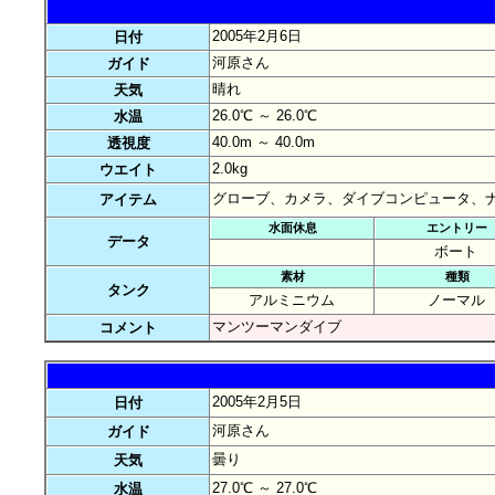
2005年2月6日
日付
河原さん
ガイド
晴れ
天気
26.0℃ ～ 26.0℃
水温
40.0m ～ 40.0m
透視度
2.0kg
ウエイト
グローブ、カメラ、ダイブコンピュータ、
アイテム
水面休息
エントリー
データ
ボート
素材
種類
タンク
アルミニウム
ノーマル
マンツーマンダイブ
コメント
2005年2月5日
日付
河原さん
ガイド
曇り
天気
27.0℃ ～ 27.0℃
水温