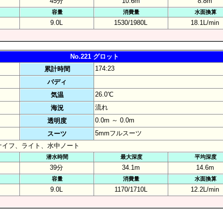
45分
10.6m
8.8m
容量
消費量
水面換算
9.0L
1530/1980L
18.1L/min
No.221 グロット
174:23
累計時間
バディ
26.0℃
気温
流れ
海況
0.0m ～ 0.0m
透明度
5mmフルスーツ
スーツ
ナイフ、ライト、水中ノート
潜水時間
最大深度
平均深度
39分
34.1m
14.6m
容量
消費量
水面換算
9.0L
1170/1710L
12.2L/min