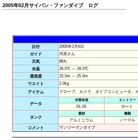
2005年02月サイパン・ファンダイブ ログ
2005年2月6日
日付
河原さん
ガイド
晴れ
天気
26.0℃ ～ 26.0℃
水温
25.0m ～ 25.0m
透視度
2.0kg
ウエイト
グローブ、カメラ、ダイブコンピュータ、
アイテム
水面休息
エントリー
データ
01:26
ボート
素材
種類
タンク
アルミニウム
ノーマル
マンツーマンダイブ
コメント