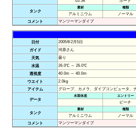
03:36
ボート
素材
種類
タンク
アルミニウム
ノーマル
マンツーマンダイブ
コメント
2005年2月5日
日付
河原さん
ガイド
曇り
天気
26.0℃ ～ 26.0℃
水温
40.0m ～ 40.0m
透視度
2.0kg
ウエイト
グローブ、カメラ、ダイブコンピュータ、
アイテム
水面休息
エントリー
データ
ビーチ
素材
種類
タンク
アルミニウム
ノーマル
マンツーマンダイブ
コメント