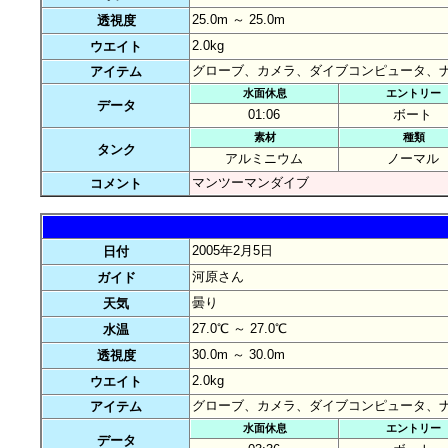
25.0m ～ 25.0m
透視度
2.0kg
ウエイト
グローブ、カメラ、ダイブコンピュータ、
アイテム
水面休息
エントリー
データ
01:06
ボート
素材
種類
タンク
アルミニウム
ノーマル
マンツーマンダイブ
コメント
2005年2月5日
日付
河原さん
ガイド
曇り
天気
27.0℃ ～ 27.0℃
水温
30.0m ～ 30.0m
透視度
2.0kg
ウエイト
グローブ、カメラ、ダイブコンピュータ、
アイテム
水面休息
エントリー
データ