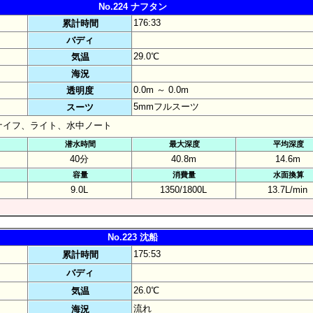
No.224 ナフタン
176:33
累計時間
バディ
29.0℃
気温
海況
0.0m ～ 0.0m
透明度
5mmフルスーツ
スーツ
ナイフ、ライト、水中ノート
潜水時間
最大深度
平均深度
40分
40.8m
14.6m
容量
消費量
水面換算
9.0L
1350/1800L
13.7L/min
No.223 沈船
175:53
累計時間
バディ
26.0℃
気温
流れ
海況