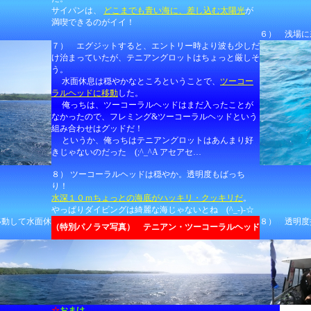
サイパンは、
どこまでも青い海に、差し込む太陽光
が
満喫できるのがイイ！
６） 浅場に
７） エグジットすると、エントリー時より波も少しだ
け治まっていたが、テニアングロットはちょっと厳しそ
う。
水面休息は穏やかなところということで、
ツーコー
ラルヘッドに移動
した。
俺っちは、ツーコーラルヘッドはまだ入ったことが
なかったので、フレミング&ツーコーラルヘッドという
組み合わせはグッドだ！
というか、俺っちはテニアングロットはあんまり好
きじゃないのだった (;^_^A アセアセ…
８） ツーコーラルヘッドは穏やか。透明度もばっち
り！
水深１０ｍちょっとの海底がハッキリ・クッキリだ
。
やっぱりダイビングは綺麗な海じゃないとね (^_-)-☆
移動して水面休
８） 透明度
（特別パノラマ写真） テニアン・ツーコーラルヘッド
☆
おまけ