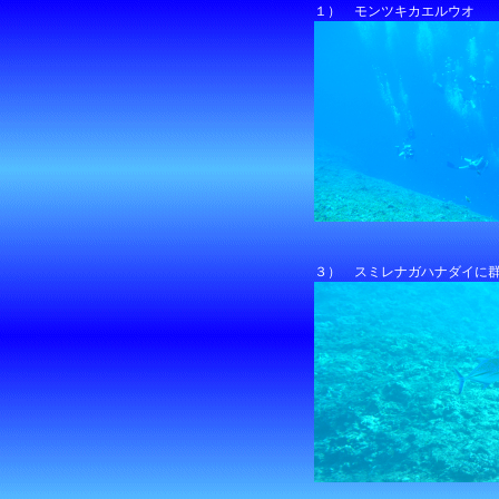
１） モンツキカエルウオ
３） スミレナガハナダイに