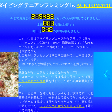
ダイビング テニアンフレミング by
ACE TOMA
今までおおよそ
ぐらいの人が訪問してくれました。
本日
人目の訪問です
昨日は
の訪問がありました
１） 今日はスマイリングコーブからアリウスに乗っ
て、テニアンにGOだ！ かなり海況は悪くて、”入れる
ポイントあるの？”って感じだった。テニアングロット
は大波でNG。
ところが、フレミングはそこそこ静かで、１本目はフレ
ミングに決定。
ホソヤさんと深場までニラミハナダイを探しに行っ
た。
残念ながら、ニラミには会えなかった＿|￣|○
３９ｍまでいったので、後は浅場に戻ってのんびり。
モンツキカエルウオ
君を捜して、１対１の真剣勝負した
ゾ。
２） ビビリーな俺っちとホソやんは、浅場でずーっと
窒素抜きを兼ねて、小物を捜して遊んでた。 他のショ
ップチームは深場には行かなかったようで、中層を流し
て遊んでいた。
フレミングの豪快なドロップオフ
は見て
いて気持ちいい