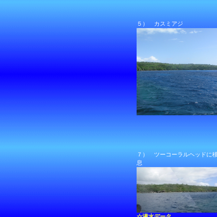
５） カスミアジ
７） ツーコーラルヘッドに
息
☆潜水データ