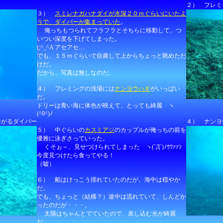
２） フレミ
３）
スミレナガハナダイが水深２０ｍぐらいにいたよ
うで、ダイバーが集まっていた
。
俺っちもつられてフラフラとそちらに移動して、つ
いつい深度を下げてしまった。
(;^_^A アセアセ…
でも、１５ｍぐらいで自粛して上からちょっと眺めただ
けだ。
だから、写真は無しなのだ。
４） フレミングの浅場には
ナンヨウハギ
がいっぱい
だ。
ドリーは青い海に体色が映えて、とっても綺麗 ヽ
(^0^)ﾉ
群がるダイバー
４） ナンヨ
５） 中ぐらいの
カスミアジ
のカップルが俺っちの前を
優雅に泳ぎさっていった。
くそぉ～、見せつけられてしまった ヽ(`Д´)ﾉｳﾜｧｧﾝ
今度見つけたら食ってやる！
（嘘）
６） 船はけっこう揺れていたのだが、海中は穏やか
だ。
でも、ちょっと（結構？）途中は流れていて、しんどか
ったのだが・・・。
太陽はちゃんとでていたので、差し込む光が綺麗
だ。