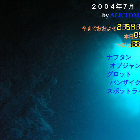
２００４年７月
by
ACE TO
今までおおよそ
本日
昨日は
ナフタン
ダ
オブジャン
グロット 
バンザイ
スポットライ