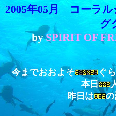
2005年05月 コーラルシー
グ
by
SPIRIT OF F
今までおおよそ
ぐ
本日
昨日は
の